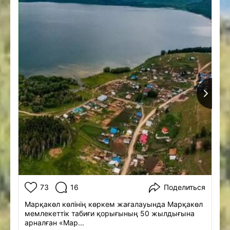
73
16
Поделиться
Марқакөл көлінің көркем жағалауында Марқакөл
мемлекеттік табиғи қорығының 50 жылдығына
арналған «Мар...