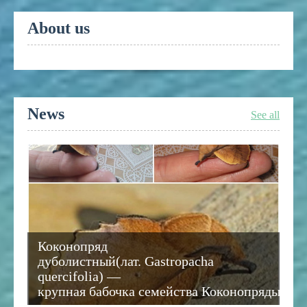
About us
News
See all
Коконопряд
дуболистный(лат. Gastropacha
quercifolia) —
крупная бабочка семейства Коконопряды