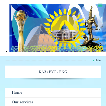
Hide
ҚАЗ
РУС
ENG
Home
Our services