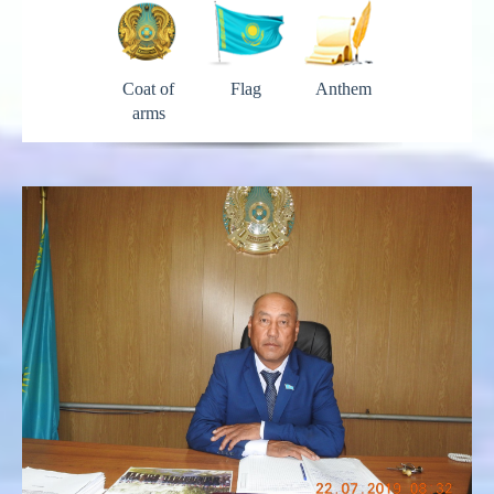
Coat of
Flag
Anthem
arms