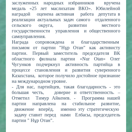
заслуженных народных избранников вручена
медаль «25 лет маслихатам ВКО». Юбилейной
наградой оценена активная работа депутата в
реализации актуальных задач самого отдаленного
сельского округа, развитии местного
государственности управления и общественного
самоуправления.
Награда сопровождена и благодарственным
письмом от партии "Нұр Отан" как активисту
партии. Первый заместитель председателя ВК
областного филиала партии «Nur Otan» Олег
Чугунков подчеркнул активность партийца в
процессе становления и развития суверенного
Казахстана, которое получило достойное признание
на международном уровне.
- Для нас, партийцев, такая благодарность - это
большая честь, доверие и ответственность. –
Отметил Тимур Айкенев. - Программа нашей
партии направлена на стабильное развитие,
движение вперёд, именно эту стратегическую
задачу ставит перед нами Елбасы, председатель
партии " Нұр Отан".