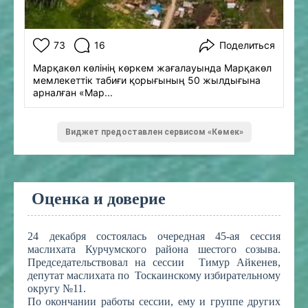
73
16
Поделиться
Марқакөл көлінің көркем жағалауында Марқакөл
мемлекеттік табиғи қорығының 50 жылдығына
арналған «Мар...
Виджет предоставлен сервисом «Көмек»
Оценка и доверие
24 декабря состоялась очередная 45-ая сессия
маслихата Курчумского района шестого созыва.
Председательствовал на сессии Тимур Айкенев,
депутат маслихата по Тоскаинскому избирательному
округу №11.
По окончании работы сессии, ему и группе других